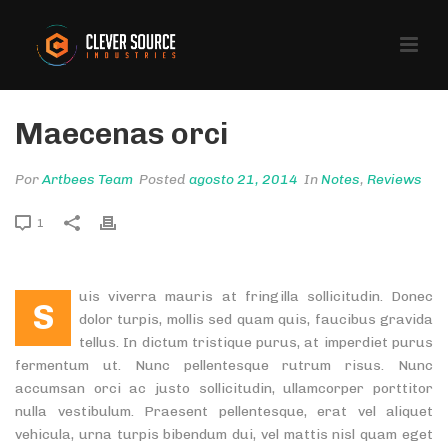
Maecenas orci
Por
Artbees Team
Posted
agosto 21, 2014
In
Notes
,
Reviews
1
uis viverra mauris at fringilla sollicitudin. Donec
S
dolor turpis, mollis sed quam quis, faucibus gravida
tellus. In dictum tristique purus, at imperdiet purus
fermentum ut. Nunc pellentesque rutrum risus. Nunc
accumsan orci ac justo sollicitudin, ullamcorper porttitor
nulla vestibulum. Praesent pellentesque, erat vel aliquet
vehicula, urna turpis bibendum dui, vel mattis nisl quam eget