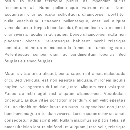
tellus. In dictum tristique purus, at imperdiet purus
fermentum ut. Nunc pellentesque rutrum risus. Nunc
accumsan orci ac justo sollicitudin, ullamcorper porttitor
nulla vestibulum. Praesent pellentesque, erat vel aliquet
vehicula, urna turpis bibendum dui, Suspendisse vitae sem at
orci viverra iaculis in ut sapien. Donec ullamcorper nulla non
placerat lobortis. Pellentesque habitant morbi tristique
senectus et netus et malesuada fames ac turpis egestas.
Pellentesque semper diam ac condimentum lobortis. Sed
feugiat euismod feugiat.
Mauris vitae arcu aliquet, porta sapien sit amet, malesuada
orci. Sed vehicula, est non egestas aliquam, mi lorem iaculis
sapien, vel egestas dui mi ac justo. Aliquam erat volutpat.
Fusce ac nibh eget nisl aliquam ullamcorper. Vestibulum
tincidunt, augue vitae porttitor interdum, diam velit egestas
dui, ac tincidunt dolor lacus ac nunc. Suspendisse nec justo
hendrerit magna interdum viverra. Lorem ipsum dolor sit amet,
consectetur adipiscing elit. Nullam maximus sagittis felis, sit
amet ultricies lectus eleifend ut. Aliquam justo velit, tristique