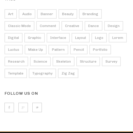
Art
Audio
Banner
Beauty
Branding
Classic Mode
Comment
Creative
Dance
Design
Digital
Graphic
Interface
Layout
Logo
Lorem
Luctus
Make Up
Pattern
Pencil
Portfolio
Research
Science
Skeleton
Structure
Survey
Template
Typography
Zig Zag
FOLLOW US ON