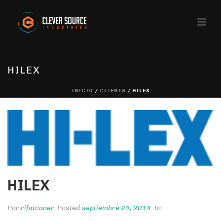
HILEX
INICIO
/
CLIENTS
/ HILEX
HILEX
Por
rifatcaner
Posted
septiembre 24, 2014
In