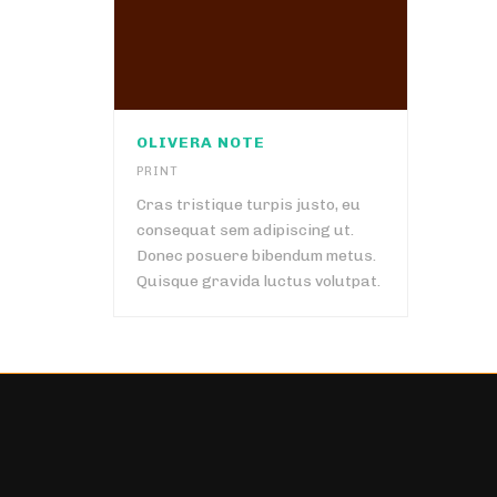
OLIVERA NOTE
PRINT
Cras tristique turpis justo, eu
consequat sem adipiscing ut.
Donec posuere bibendum metus.
Quisque gravida luctus volutpat.